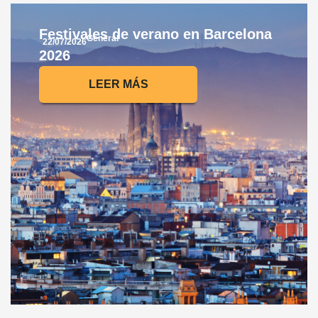
Festivales de verano en Barcelona
General
22/07/2026
2026
LEER MÁS