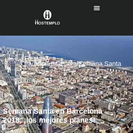
Fiestas y
19/03/20
tradiciones
General
Semana Santa
18
Semana Santa en Barcelona
2018, ¡los mejores planes!