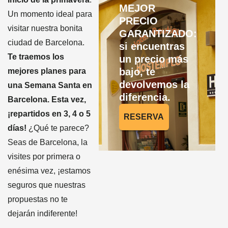
MEJOR
Un momento ideal para
PRECIO
visitar nuestra bonita
GARANTIZADO:
ciudad de Barcelona.
si encuentras
Te traemos los
un precio más
bajo, te
mejores planes para
devolvemos la
una Semana Santa en
diferencia.
Barcelona. Esta vez,
¡repartidos en 3, 4 o 5
RESERVA
días!
¿Qué te parece?
Seas de Barcelona, la
visites por primera o
enésima vez, ¡estamos
seguros que nuestras
propuestas no te
dejarán indiferente!