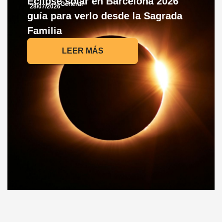
Eclipse solar en Barcelona 2026
General
28/07/2026
guía para verlo desde la Sagrada
Familia
LEER MÁS