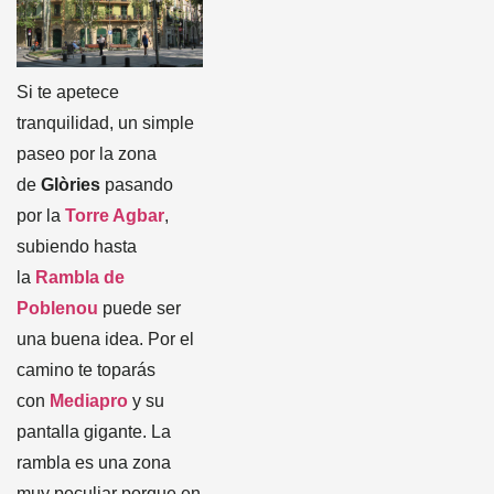
Si te apetece
tranquilidad, un simple
paseo por la zona
de
Glòries
pasando
por la
Torre Agbar
,
subiendo hasta
la
Rambla de
Poblenou
puede ser
una buena idea. Por el
camino te toparás
con
Mediapro
y su
pantalla gigante. La
rambla es una zona
muy peculiar porque en