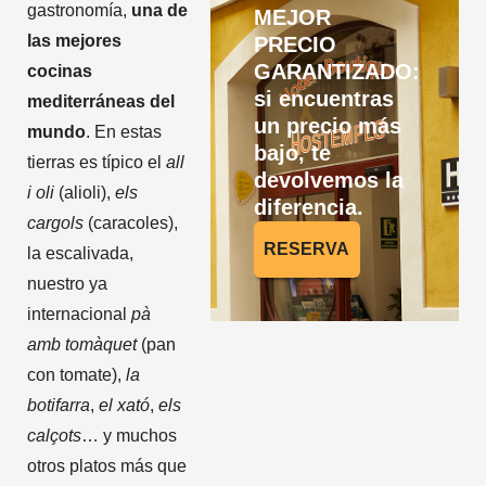
gastronomía,
una de
MEJOR
las mejores
PRECIO
GARANTIZADO:
cocinas
si encuentras
mediterráneas del
un precio más
mundo
. En estas
bajo, te
tierras es típico el
all
devolvemos la
i oli
(alioli),
els
diferencia.
cargols
(caracoles),
RESERVA
la escalivada,
nuestro ya
internacional
pà
amb tomàquet
(pan
con tomate),
la
botifarra
,
el xató
,
els
calçots
… y muchos
otros platos más que