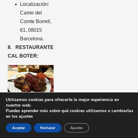
Localización:
Carrer del
Comte Borrell,
61, 08015
Barcelona.
8. RESTAURANTE
CAL BOTER:
Utilizamos cookies para ofrecerte la mejor experiencia en
Restaurante Cal
nuestra web.
Puedes aprender más sobre qué cookies utilizamos o cambiarlas
Boter – Foto
1
en los ajustes
de
restaurantcalboter.com
Aceptar
Rechazar
Ajustes
Una antigua