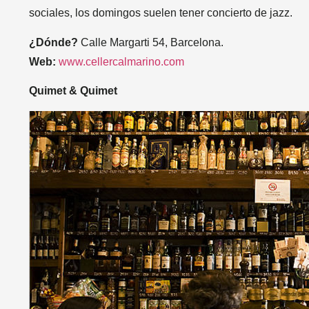
sociales, los domingos suelen tener concierto de jazz.
¿Dónde?
Calle Margarti 54, Barcelona.
Web:
www.cellercalmarino.com
Quimet & Quimet