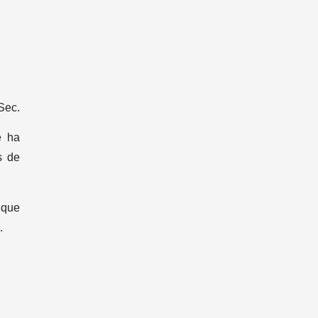
Sec.
e ha
s de
 que
.