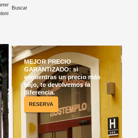
rrer
Buscar
toni
MEJOR PRECIO
GARANTIZADO: si
encuentras un precio más
bajo, te devolvemos la
diferencia.
RESERVA