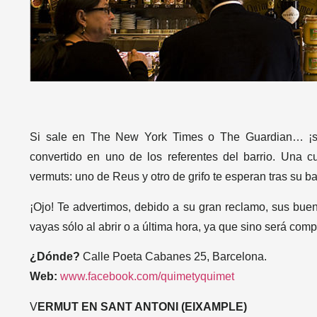
Si sale en The New York Times o The Guardian… ¡se
convertido en uno de los referentes del barrio. Una c
vermuts: uno de Reus y otro de grifo te esperan tras su b
¡Ojo! Te advertimos, debido a su gran reclamo, sus bue
vayas sólo al abrir o a última hora, ya que sino será co
¿Dónde?
Calle Poeta Cabanes 25, Barcelona.
Web:
www.facebook.com/quimetyquimet
V
ERMUT EN SANT ANTONI (EIXAMPLE)