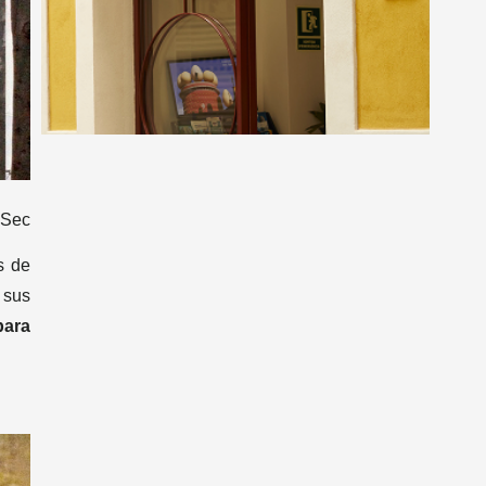
 Sec
s de
 sus
para