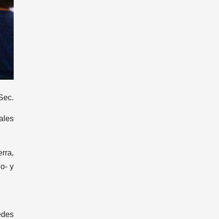
Sec.
ales
rra,
o- y
edes