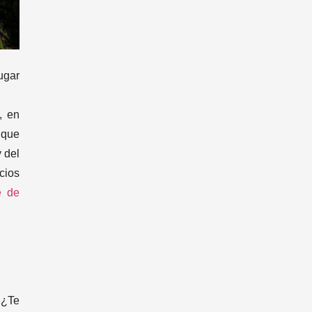
ugar
, en
 que
 del
cios
e de
 ¿Te