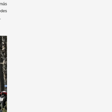
 más
edes
.