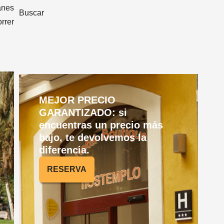
anes
Buscar
rrer
MEJOR PRECIO
GARANTIZADO: si
encuentras un precio más
bajo, te devolvemos la
diferencia.
RESERVA