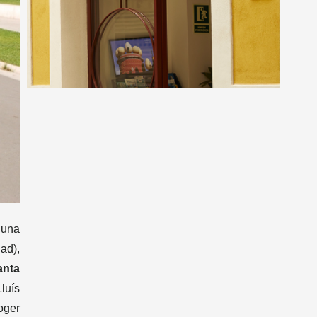
guna
ad),
anta
luís
oger