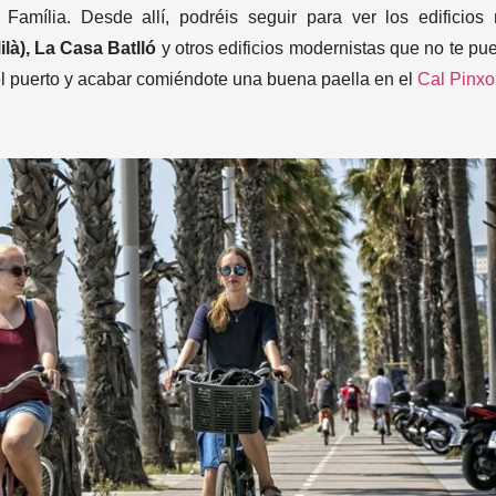
 Família. Desde allí, podréis seguir para ver los edificios
là), La Casa Batlló
y otros edificios modernistas que no te pu
el puerto y acabar comiéndote una buena paella en el
Cal Pinxo