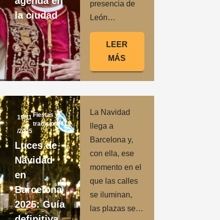
agenda en
presencia de
la ciudad
León…
LEER
MÁS
La Navidad
Fiestas y
19/11
tradiciones
llega a
/2025
Barcelona y,
Luces de
con ella, ese
Navidad
momento en el
en
que las calles
Barcelona
se iluminan,
2025: Guía
las plazas se…
definitiva