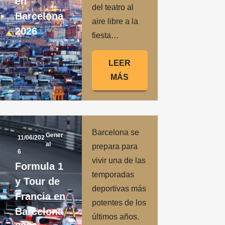
en
del teatro al
Barcelona
aire libre a la
2026
fiesta…
LEER
MÁS
Barcelona se
Gener
11/06/202
al
prepara para
6
vivir una de las
Formula 1
temporadas
y Tour de
deportivas más
Francia en
potentes de los
Barcelona
últimos años.