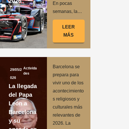
2026
En pocas
semanas, la…
LEER
MÁS
Barcelona se
Activida
29/05/2
des
prepara para
026
vivir uno de los
La llegada
acontecimiento
del Papa
s religiosos y
León a
culturales más
Barcelona
relevantes de
y su
2026. La