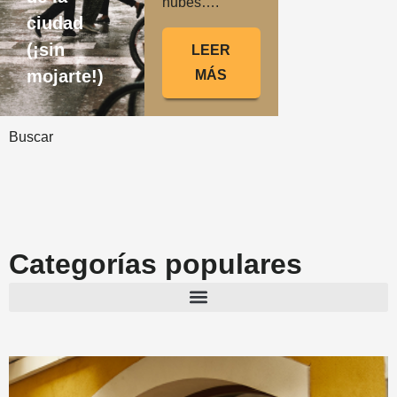
nubes….
ciudad
(¡sin
LEER
mojarte!)
MÁS
Buscar
Categorías populares