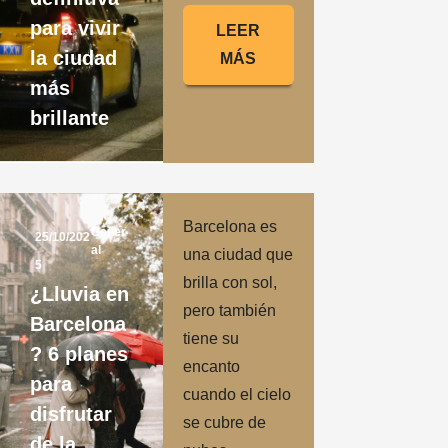
para vivir
LEER
la ciudad
MÁS
más
brillante
Barcelona es
Gener
25/10/202
al
una ciudad que
5
brilla con sol,
¿Lluvia en
pero también
Barcelona
tiene su
? 6 planes
encanto
para
cuando el cielo
disfrutar
se cubre de
de la