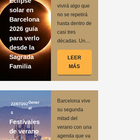
Eclipse
vivirá algo que
solar en
no se repetirá
Barcelona
hasta dentro de
2026 guía
casi tres
para verlo
décadas. Un…
desde la
Sagrada
LEER
Familia
MÁS
Barcelona vive
Gener
22/07/202
al
su segunda
6
mitad del
Festivales
verano con una
de verano
agenda que va