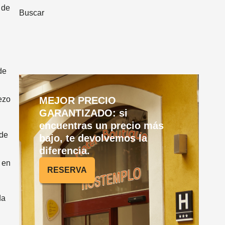
 de
Buscar
de
MEJOR PRECIO
ezo
GARANTIZADO: si
encuentras un precio más
 de
bajo, te devolvemos la
diferencia.
 en
RESERVA
da