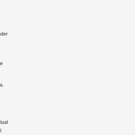
nder
de
a.
tual
l