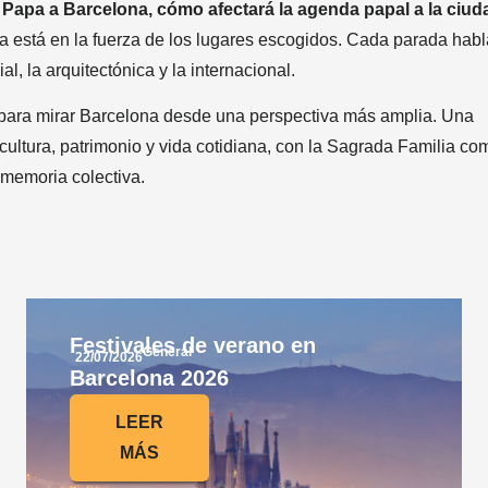
el Papa a Barcelona, cómo afectará la agenda papal a la ciud
ta está en la fuerza de los lugares escogidos. Cada parada habl
ial, la arquitectónica y la internacional.
d para mirar Barcelona desde una perspectiva más amplia. Una
cultura, patrimonio y vida cotidiana, con la Sagrada Familia co
memoria colectiva.
Festivales de verano en
General
22/07/2026
Barcelona 2026
LEER
MÁS