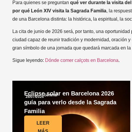
Para quienes se preguntan
qué ver durante la visita d
por qué León XIV visita la Sagrada Familia
, la respues
de una Barcelona distinta: la histórica, la espiritual, la soc
La cita de junio de 2026 será, por tanto, una oportunida
ciudad capaz de reunir tradición y modernidad, oración y 
gran símbolo de una jornada que quedará marcada en la 
Sigue leyendo:
Dónde comer calçots en Barcelona
.
Eclipse solar en Barcelona 2026
General
28/07/2026
guía para verlo desde la Sagrada
Familia
LEER
MÁS