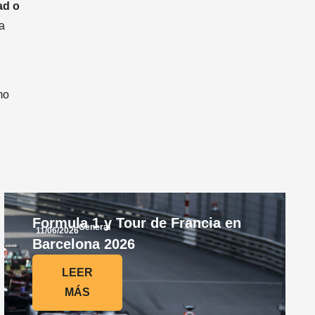
ad o
a
mo
Formula 1 y Tour de Francia en
General
11/06/2026
Barcelona 2026
LEER
MÁS