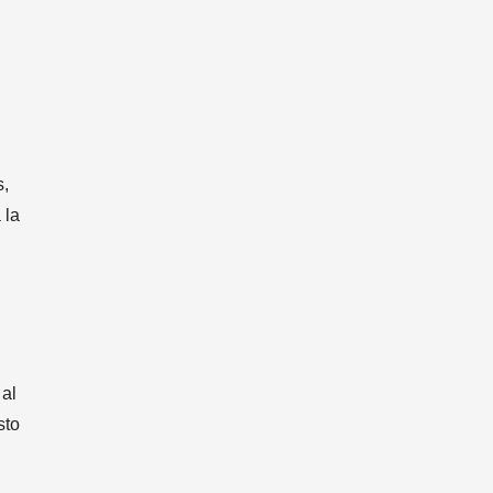
s,
 la
 al
sto