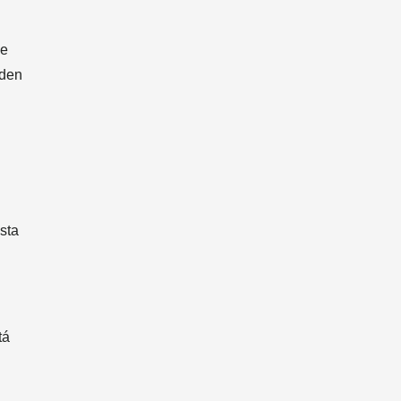
de
nden
sta
tá