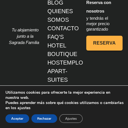
BLOG
Reserva con
QUIENES
nosotros
y tendrás el
SOMOS
mejor precio
CONTACTO
garantizado
Tu alojamiento
junto a la
FAQ’S
Sagrada Familia
RESERVA
HOTEL
BOUTIQUE
HOSTEMPLO
APART-
SUITES
HOSTEMPLO
Utilizamos cookies para ofrecerte la mejor experiencia en
HOSTEMPLO
nuestra web.
Puedes aprender más sobre qué cookies utilizamos o cambiarlas
SAGRADA
1
en los ajustes
FAMILIA
Aceptar
Rechazar
Ajustes