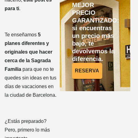
MEJOR
para ti
.
PRECIO
GARANTIZADO:
si encuentras
Te enseñamos
5
un precio más
bajo, te
planes diferentes y
devolvemos la
originales que hacer
diferencia.
cerca de la Sagrada
Familia
para que no te
RESERVA
quedes sin ideas en tus
días de vacaciones en
la ciudad de Barcelona.
¿Estás preparado?
Pero, primero lo más