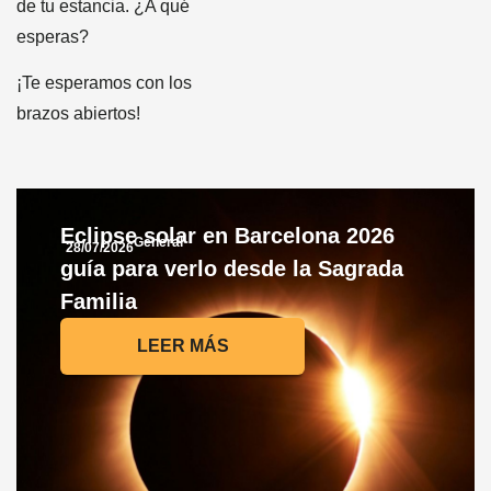
de tu estancia. ¿A qué
esperas?
¡Te esperamos con los
brazos abiertos!
Eclipse solar en Barcelona 2026
General
28/07/2026
guía para verlo desde la Sagrada
Familia
LEER MÁS