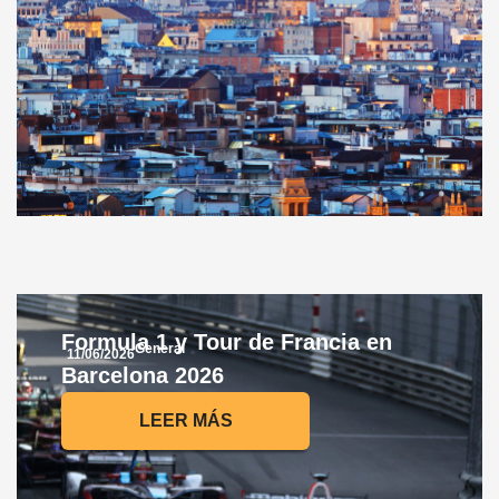
Formula 1 y Tour de Francia en
General
11/06/2026
Barcelona 2026
LEER MÁS