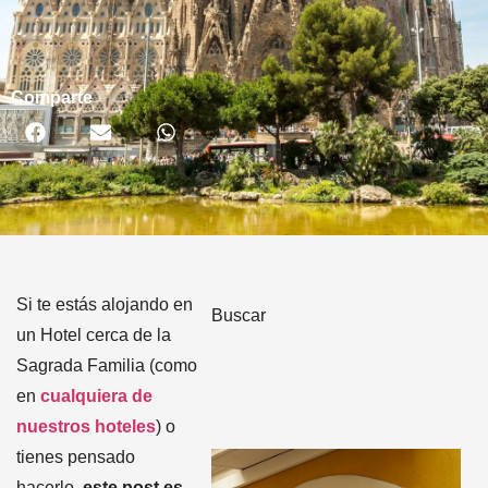
Comparte
Si te estás alojando en
Buscar
un Hotel cerca de la
Sagrada Familia (como
en
cualquiera de
nuestros hoteles
) o
tienes pensado
hacerlo,
este post es