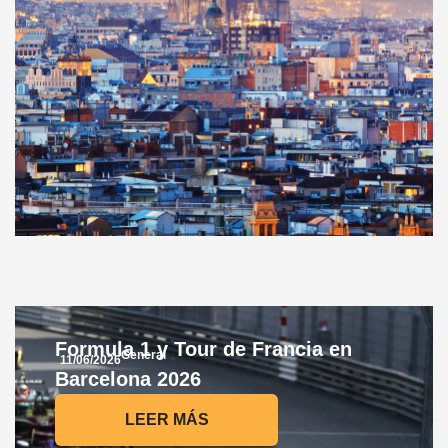
Formula 1 y Tour de Francia en
General
11/06/2026
Barcelona 2026
LEER MÁS