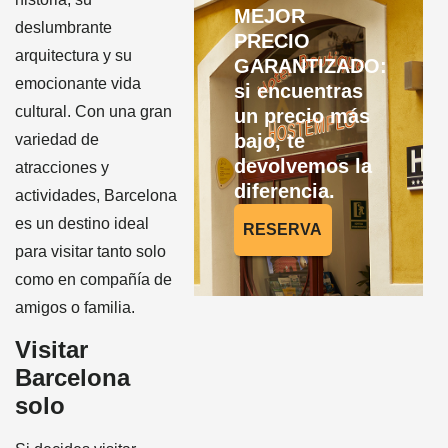
MEJOR
deslumbrante
PRECIO
arquitectura y su
GARANTIZADO:
emocionante vida
si encuentras
cultural. Con una gran
un precio más
bajo, te
variedad de
devolvemos la
atracciones y
diferencia.
actividades, Barcelona
es un destino ideal
RESERVA
para visitar tanto solo
como en compañía de
amigos o familia.
Visitar
Barcelona
solo