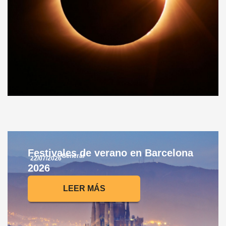
Festivales de verano en Barcelona
General
22/07/2026
2026
LEER MÁS