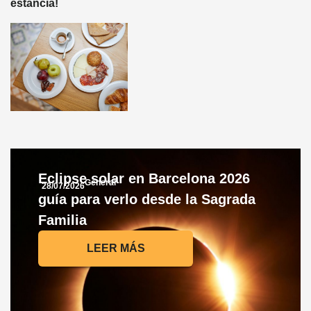
estancia!
Eclipse solar en Barcelona 2026
General
28/07/2026
guía para verlo desde la Sagrada
Familia
LEER MÁS