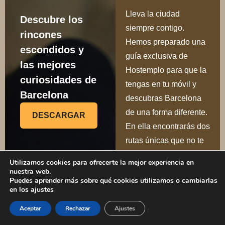
Lleva la ciudad
Descubre los
siempre contigo.
rincones
Hemos preparado una
escondidos y
guía exclusiva de
las mejores
Hostemplo para que la
curiosidades de
tengas en tu móvil y
Barcelona
descubras Barcelona
de una forma diferente.
DESCARGAR
En ella encontrarás dos
rutas únicas que no te
puedes perder:
Utilizamos cookies para ofrecerte la mejor experiencia en
nuestra web.
Ru
ta del Modernismo
:
Puedes aprender más sobre qué cookies utilizamos o cambiarlas
1
en los ajustes
un paseo por las obras
maestras de Gaudí y la
Aceptar
Rechazar
Ajustes
arquitectura