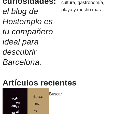
curiosidades:
cultura, gastronomía,
el blog de
playa y mucho más.
Hostemplo es
tu compañero
ideal para
descubrir
Barcelona.
Artículos recientes
Buscar
Barce
G
25/
en
lona
08/
er
es
al
20