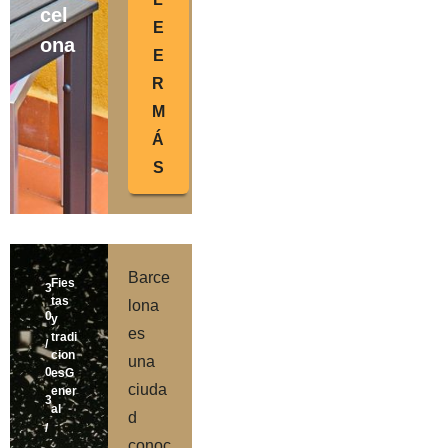
cel
E
ona
E
R
M
Á
S
Barce
Fies
3
tas
lona
0
y
es
tradi
/
cion
una
0
es
G
ciuda
ener
3
al
d
/
conoc