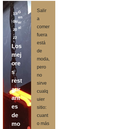
Salir
G
13/
en
a
06/
er
comer
al
20
fuera
22
está
Los
de
mej
moda,
ore
pero
s
no
rest
sirve
aur
cualq
ant
uier
es
sitio:
de
cuant
mo
o más