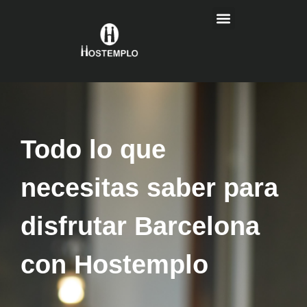
Todo lo que
necesitas saber para
disfrutar Barcelona
con Hostemplo