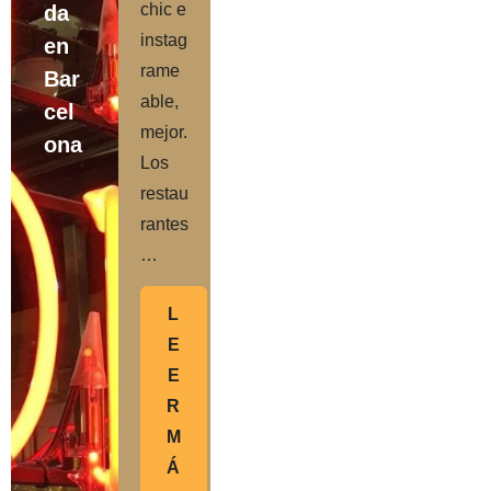
chic e
da
instag
en
rame
Bar
able,
cel
mejor.
ona
Los
restau
rantes
…
L
E
E
R
M
Á