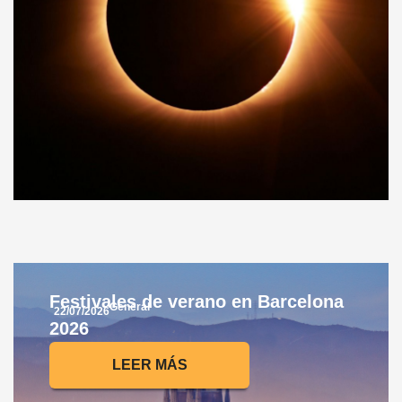
Festivales de verano en Barcelona
General
22/07/2026
2026
LEER MÁS