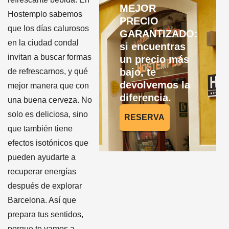
MEJOR
Hostemplo sabemos
PRECIO
que los días calurosos
GARANTIZADO:
en la ciudad condal
si encuentras
invitan a buscar formas
un precio más
bajo, te
de refrescarnos, y qué
devolvemos la
mejor manera que con
diferencia.
una buena cerveza. No
solo es deliciosa, sino
RESERVA
que también tiene
efectos isotónicos que
pueden ayudarte a
recuperar energías
después de explorar
Barcelona. Así que
prepara tus sentidos,
porque te vamos a