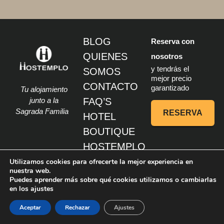
BLOG
Reserva con
QUIENES
nosotros
y tendrás el
SOMOS
mejor precio
CONTACTO
garantizado
Tu alojamiento
junto a la
FAQ’S
Sagrada Familia
RESERVA
HOTEL
BOUTIQUE
HOSTEMPLO
APART-
Utilizamos cookies para ofrecerte la mejor experiencia en
nuestra web.
SUITES
Puedes aprender más sobre qué cookies utilizamos o cambiarlas
1
en los ajustes
HOSTEMPLO
HOSTEMPLO
Aceptar
Rechazar
Ajustes
SAGRADA