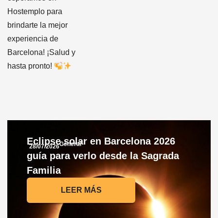
Hostemplo para
brindarte la mejor
experiencia de
Barcelona! ¡Salud y
hasta pronto!
Eclipse solar en Barcelona 2026
General
28/07/2026
guía para verlo desde la Sagrada
Familia
LEER MÁS