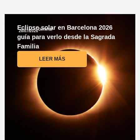
Eclipse solar en Barcelona 2026
General
28/07/2026
guía para verlo desde la Sagrada
Familia
LEER MÁS