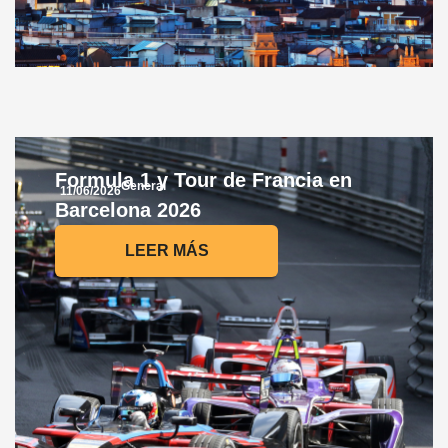
Formula 1 y Tour de Francia en
General
11/06/2026
Barcelona 2026
LEER MÁS