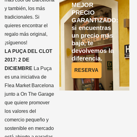
MEJOR
y también, los más
PRECIO
tradicionales. Si
GARANTIZADO:
quieres encontrar el
si encuentras
regalo más original,
un precio más
bajo, te
¡síguenos!
devolvemos la
LA PUÇA DEL CLOT
diferencia.
2017: 2 DE
DICIEMBRE
La Puça
RESERVA
es una iniciativa de
Flea Market Barcelona
junto a On The Garage
que quiere promover
los valores del
comercio pequeño y
sostenible en mercado
está abierto a paradas