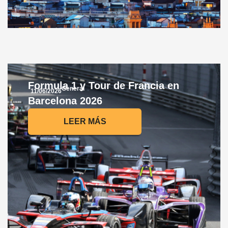
Formula 1 y Tour de Francia en
General
11/06/2026
Barcelona 2026
LEER MÁS