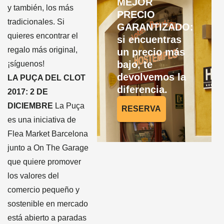
MEJOR
y también, los más
PRECIO
tradicionales. Si
GARANTIZADO:
quieres encontrar el
si encuentras
regalo más original,
un precio más
bajo, te
¡síguenos!
devolvemos la
LA PUÇA DEL CLOT
diferencia.
2017: 2 DE
DICIEMBRE
La Puça
RESERVA
es una iniciativa de
Flea Market Barcelona
junto a On The Garage
que quiere promover
los valores del
comercio pequeño y
sostenible en mercado
está abierto a paradas