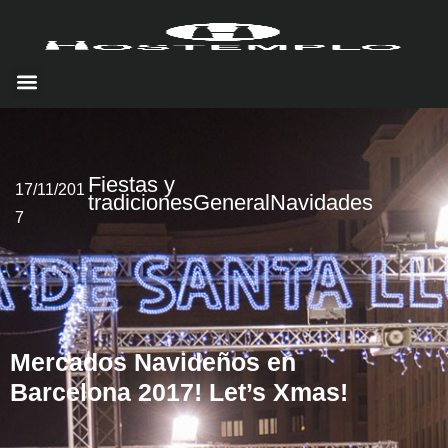
Fiestas y
17/11/201
tradiciones
General
Navidades
7
Mercados Navideños en
Barcelona 2017! Let’s Xmas!