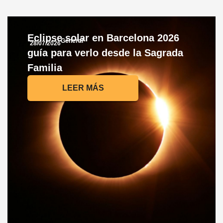
Eclipse solar en Barcelona 2026
General
28/07/2026
guía para verlo desde la Sagrada
Familia
LEER MÁS