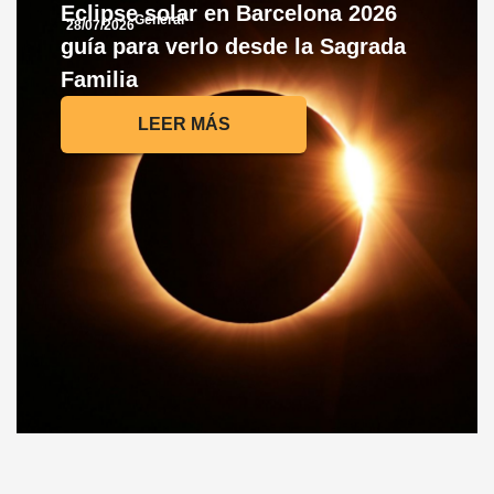
Eclipse solar en Barcelona 2026
General
28/07/2026
guía para verlo desde la Sagrada
Familia
LEER MÁS