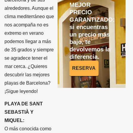
MEJOR
alrededores. Aunque el
PRECIO
clima mediterráneo que
GARANTIZADO:
nos acompaña no es
si encuentras
extremo en verano
un precio más
bajo, te
podemos llegar a más
devolvemos la
de 35 grados y siempre
diferencia.
se agradece tener el
mar cerca. ¿Quieres
RESERVA
descubrir las mejores
playas de Barcelona?
¡Sigue leyendo!
PLAYA DE SANT
SEBASTIÀ Y
MIQUEL:
O más conocida como