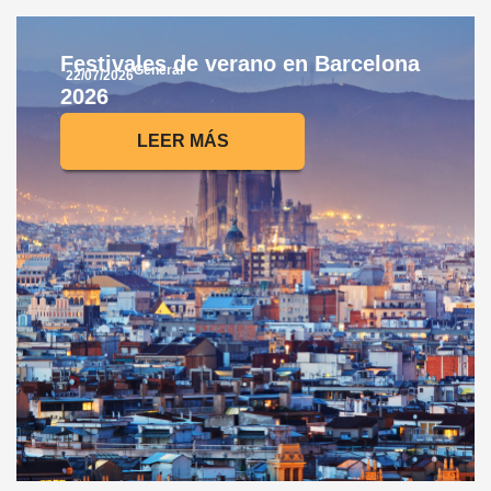
Festivales de verano en Barcelona
General
22/07/2026
2026
LEER MÁS