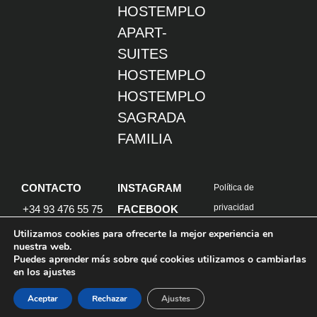
HOSTEMPLO
APART-
SUITES
HOSTEMPLO
HOSTEMPLO
SAGRADA
FAMILIA
CONTACTO
INSTAGRAM
Política de
privacidad
+34 93 476 55 75
FACEBOOK
Política de cookies
Info@hostemplo.com
Utilizamos cookies para ofrecerte la mejor experiencia en
nuestra web.
Diseño: goalplan
Passatge Gaiolà,
Puedes aprender más sobre qué cookies utilizamos o cambiarlas
19, 08013
1
en los ajustes
Barcelona,
España
Aceptar
Rechazar
Ajustes