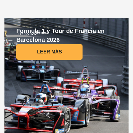
Formula 1 y Tour de Francia en
General
11/06/2026
Barcelona 2026
LEER MÁS