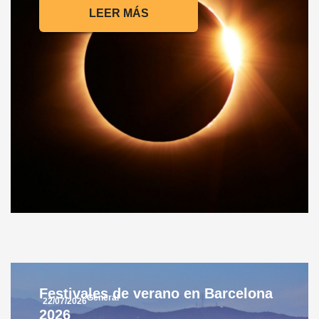
LEER MÁS
Festivales de verano en Barcelona
General
22/07/2026
2026