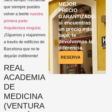
MEJOR
que siempre puedes
PRECIO
volver a leerte
nuestra
GARANTIZADO:
primera parte:
si encuentras
Arquitectura singular
.
un precio más
bajo, te
¡Síguenos y viajaremos
devolvemos la
a través de edificios de
diferencia.
Barcelona que no te
dejarán indiferente!
RESERVA
REAL
ACADEMIA
DE
MEDICINA
(VENTURA