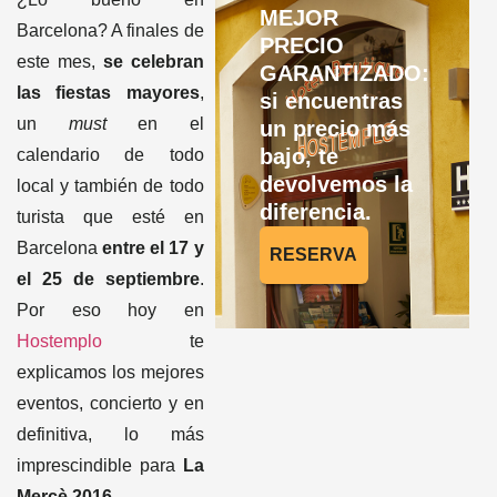
MEJOR
Barcelona? A finales de
PRECIO
este mes,
se celebran
GARANTIZADO:
las fiestas mayores
,
si encuentras
un
must
en el
un precio más
bajo, te
calendario de todo
devolvemos la
local y también de todo
diferencia.
turista que esté en
Barcelona
entre el 17 y
RESERVA
el 25 de septiembre
.
Por eso hoy en
Hostemplo
te
explicamos los mejores
eventos, concierto y en
definitiva, lo más
imprescindible para
La
Mercè 2016