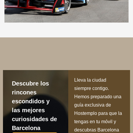
Lleva la ciudad
Descubre los
siempre contigo.
rincones
Hemos preparado una
escondidos y
guía exclusiva de
las mejores
Hostemplo para que la
curiosidades de
tengas en tu móvil y
Barcelona
descubras Barcelona
de una forma diferente.
DESCARGAR
En ella encontrarás dos
rutas únicas que no te
puedes perder:
Ru
ta del Modernismo
:
un paseo por las obras