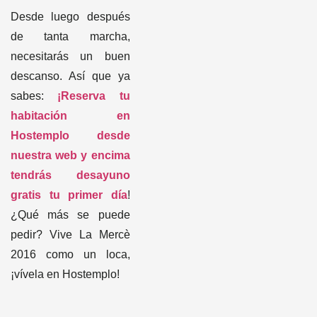
Hostemplo desde
nuestra web y encima
tendrás desayuno
gratis tu primer día
!
¿Qué más se puede
pedir? Vive La Mercè
2016 como un loca,
¡vívela en Hostemplo!
Eclipse solar en Barcelona 2026
General
28/07/2026
guía para verlo desde la Sagrada
Familia
LEER MÁS