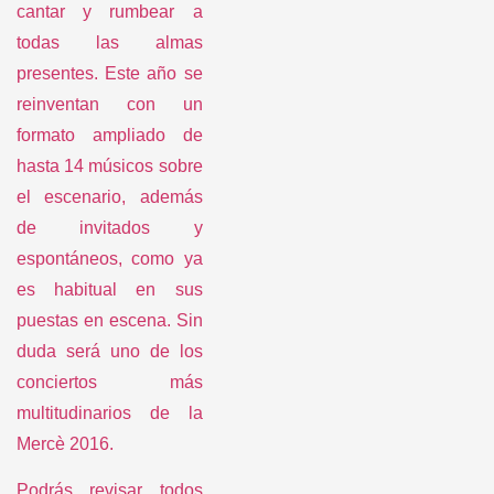
el escenario, además
de invitados y
espontáneos, como ya
es habitual en sus
puestas en escena. Sin
duda será uno de los
conciertos más
multitudinarios de la
Mercè 2016.
Podrás revisar todos
los conciertos oficiales
en este link>>
Para los más
hipsters
y/o los que quieran
acercarse a los