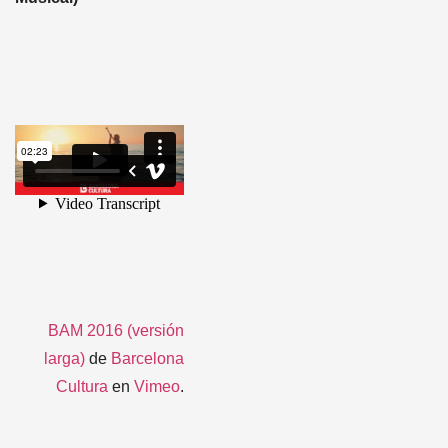
BAM 2016 (versión
larga)
de
Barcelona
Cultura
en
Vimeo
.
Desde luego después
de tanta marcha,
necesitarás un buen
descanso. Así que ya
sabes:
¡Reserva tu
habitación en