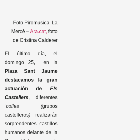
Foto Piromusical La
Mercè –
Ara.cat,
fotto
de Cristina Calderer
El último día, el
domingo 25, en la
Plaza Sant Jaume
destacamos la gran
actuación de
Els
Castellers
, diferentes
‘
colles’ (
grupos
castelleros
)
realizarán
sorprendentes castillos
humanos delante de la
Generalitat de
Catalunya. Y como no