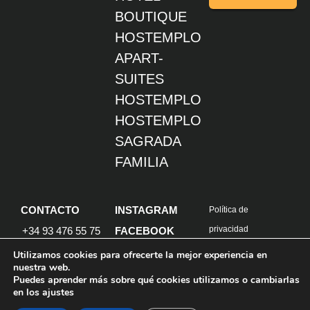
SAGRADA
FAMILIA
CONTACTO
INSTAGRAM
Política de
privacidad
+34 93 476 55 75
FACEBOOK
Política de cookies
Info@hostemplo.com
Diseño: goalplan
Passatge Gaiolà,
19, 08013
Barcelona,
España
Utilizamos cookies para ofrecerte la mejor experiencia en
nuestra web.
Puedes aprender más sobre qué cookies utilizamos o cambiarlas
1
en los ajustes