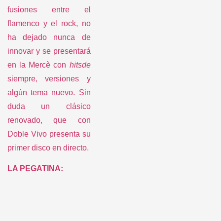
en la Mercè con
hitsde
siempre, versiones y
algún tema nuevo. Sin
duda un clásico
renovado, que con
Doble Vivo presenta su
primer disco en directo.
LA PEGATINA:
La banda de Montcada
i Reixac vuelve un año
más a la Mercè para
hacernos bailar como