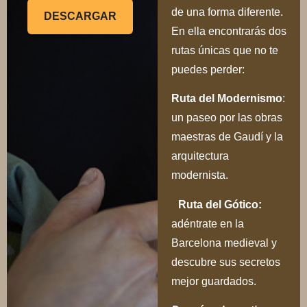
maestras de Gaudí y la
arquitectura
modernista.
Ruta del Gótico:
adéntrate en la
Barcelona medieval y
descubre sus secretos
mejor guardados.
Descárgala gratis
y
empieza a vivir tu
experiencia local
desde el primer día.