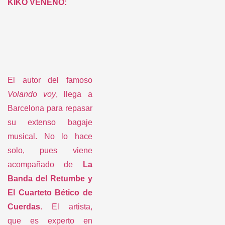
El autor del famoso
Volando voy
, llega a
Barcelona para repasar
su extenso bagaje
musical. No lo hace
solo, pues viene
acompañado de
La
Banda del Retumbe y
El Cuarteto Bético de
Cuerdas
. El artista,
que es experto en
fusiones entre el
flamenco y el rock, no
ha dejado nunca de
innovar y se presentará