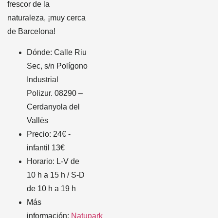
frescor de la
naturaleza, ¡muy cerca
de Barcelona!
Dónde: Calle Riu
Sec, s/n Polígono
Industrial
Polizur. 08290 –
Cerdanyola del
Vallès
Precio: 24€ -
infantil 13€
Horario: L-V de
10 h a 15 h / S-D
de 10 h a 19 h
Más
información:
Natupark