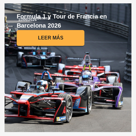
Formula 1 y Tour de Francia en
General
11/06/2026
Barcelona 2026
LEER MÁS