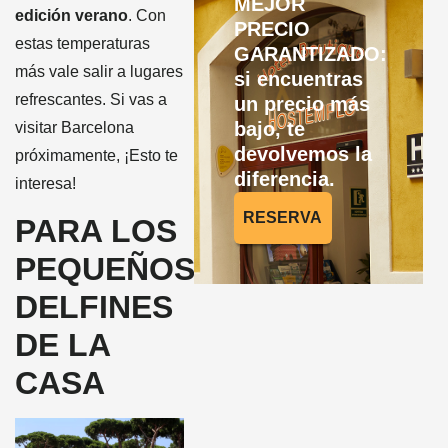
MEJOR
edición verano
. Con
PRECIO
estas temperaturas
GARANTIZADO:
más vale salir a lugares
si encuentras
refrescantes. Si vas a
un precio más
bajo, te
visitar Barcelona
devolvemos la
próximamente, ¡Esto te
diferencia.
interesa!
RESERVA
PARA LOS
PEQUEÑOS
DELFINES
DE LA
CASA