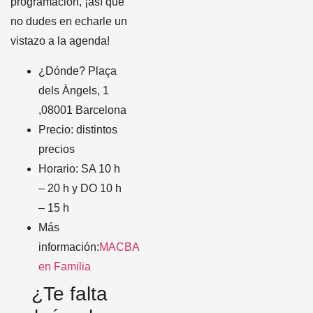
programación, ¡así que
no dudes en echarle un
vistazo a la agenda!
¿Dónde? Plaça
dels Àngels, 1
,08001 Barcelona
Precio: distintos
precios
Horario: SA 10 h
– 20 h y DO 10 h
– 15 h
Más
información:
MACBA
en Familia
¿Te falta