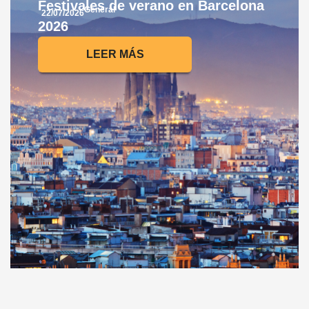
Festivales de verano en Barcelona
General
22/07/2026
2026
LEER MÁS