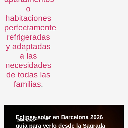
o
habitaciones
perfectamente
refrigeradas
y adaptadas
a las
necesidades
de todas las
familias
.
Eclipse solar en Barcelona 2026
General
28/07/2026
guía para verlo desde la Sagrada