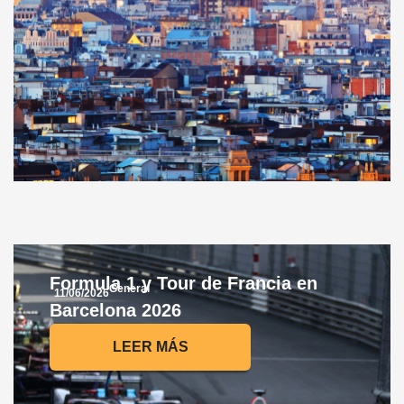
Formula 1 y Tour de Francia en
General
11/06/2026
Barcelona 2026
LEER MÁS