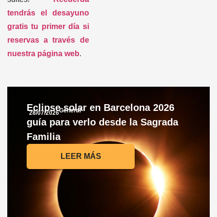
tendrás el desayuno
gratis tu primer día si
reservas a través de
nuestra página web
.
Eclipse solar en Barcelona 2026
General
28/07/2026
guía para verlo desde la Sagrada
Familia
LEER MÁS