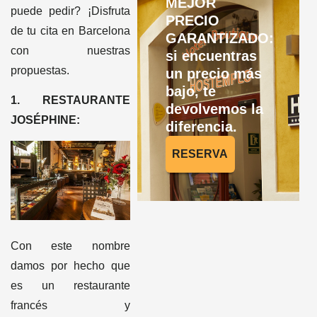
MEJOR
puede pedir? ¡Disfruta
PRECIO
de tu cita en Barcelona
GARANTIZADO:
con nuestras
si encuentras
propuestas.
un precio más
bajo, te
1. RESTAURANTE
devolvemos la
JOSÉPHINE:
diferencia.
RESERVA
Con este nombre
damos por hecho que
es un restaurante
francés y