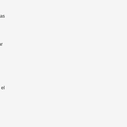
ras
ar
 el