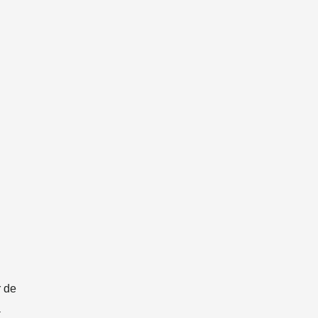
r de
a