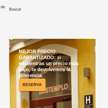
 de
Buscar
MEJOR PRECIO
GARANTIZADO: si
encuentras un precio más
bajo, te devolvemos la
diferencia.
RESERVA