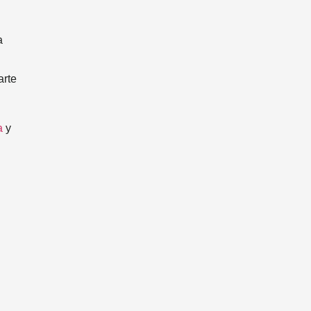
a
arte
a
y
.