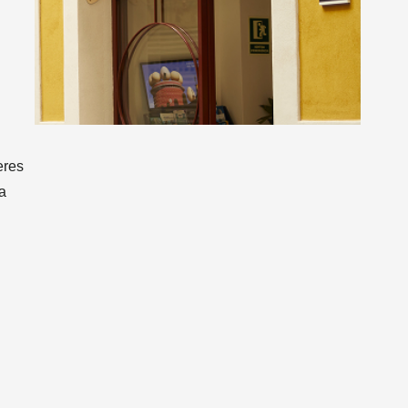
eres
a