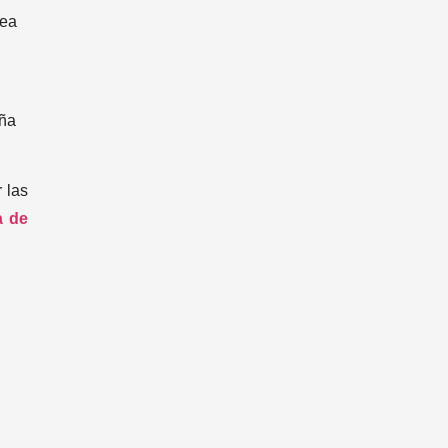
lea
aña
 las
a de