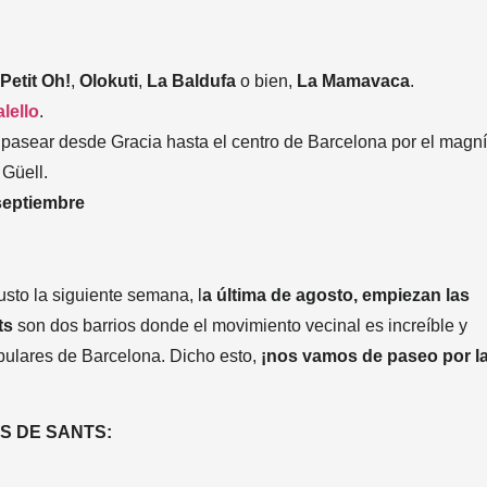
Petit Oh!
,
Olokuti
,
La Baldufa
o bien,
La Mamavaca
.
lello
.
 pasear desde Gracia hasta el centro de Barcelona por el magní
 Güell.
septiembre
usto la siguiente semana, l
a última de agosto, empiezan las
ts
son dos barrios donde el movimiento vecinal es increíble y
opulares de Barcelona. Dicho esto,
¡nos vamos de paseo por l
S DE SANTS: