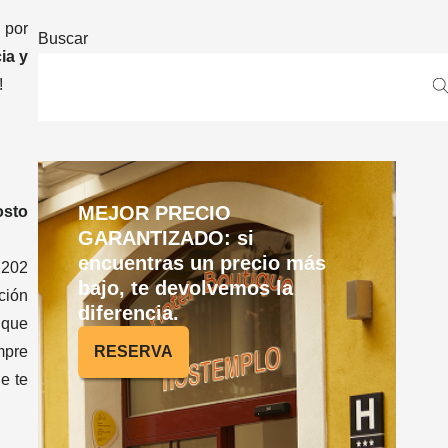
 por
Buscar
ia y
!
MEJOR PRECIO
osto
GARANTIZADO: si
encuentras un precio más
 202
bajo, te devolvemos la
ción
diferencia.
 que
RESERVA
mpre
e te