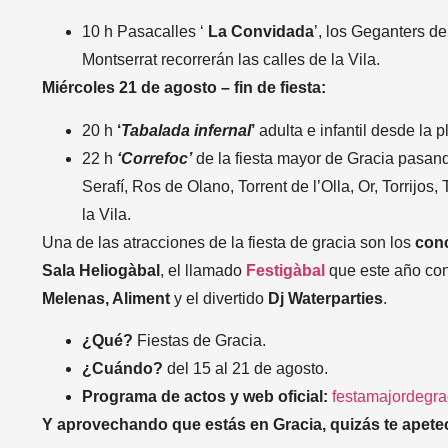
10 h Pasacalles ‘
La
Convidada
’, los Geganters de
Montserrat recorrerán las calles de la Vila.
Miércoles 21 de agosto – fin de fiesta:
20 h
‘
Tabalada
infernal
’
adulta e infantil desde la p
22 h
‘Correfoc’
de la fiesta mayor de Gracia pasand
Serafí, Ros de Olano, Torrent de l’Olla, Or, Torrijos,
la Vila.
Una de las atracciones de la fiesta de gracia son los
conc
Sala Heliogàbal
, el llamado
Festigàbal
que este año co
Melenas, Aliment
y el divertido
Dj Waterparties
.
¿Qué?
Fiestas de Gracia.
¿Cuándo?
del 15 al 21 de agosto.
Programa de actos y web oficial:
festamajordegra
Y aprovechando que estás en Gracia, quizás te apet