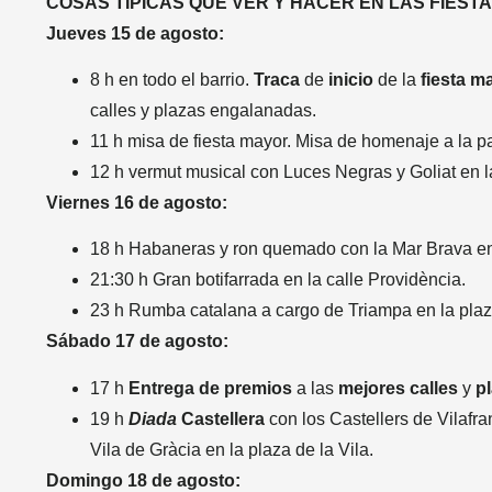
COSAS TÍPICAS QUE VER Y HACER EN LAS FIESTA
Jueves 15 de agosto:
8 h en todo el barrio.
Traca
de
inicio
de la
fiesta
m
calles y plazas engalanadas.
11 h misa de fiesta mayor. Misa de homenaje a la p
12 h vermut musical con Luces Negras y Goliat en l
Viernes 16 de agosto:
18 h Habaneras y ron quemado con la Mar Brava en 
21:30 h Gran botifarrada en la calle Providència.
23 h Rumba catalana a cargo de Triampa en la pla
Sábado 17 de agosto:
17 h
Entrega
de
premios
a las
mejores
calles
y
p
19 h
Diada
Castellera
con los Castellers de Vilafra
Vila de Gràcia en la plaza de la Vila.
Domingo 18 de agosto: