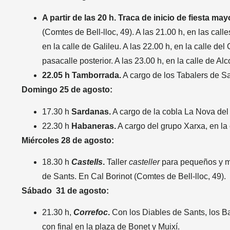
A partir de las 20 h. Traca de
inicio de fiesta may
(Comtes de Bell-lloc, 49). A las 21.00 h, en las call
en la calle de Galileu. A las 22.00 h, en la calle del
pasacalle posterior. A las 23.00 h, en la calle de Al
22.05 h Tamborrada.
A cargo de los Tabalers de Sa
Domingo 25 de agosto:
17.30 h
Sardanas.
A cargo de la cobla La Nova del 
22.30 h
Habaneras.
A cargo del grupo Xarxa, en la 
Miércoles 28 de agosto:
18.30 h
Castells
.
Taller
casteller
para pequeños y ma
de Sants. En Cal Borinot (Comtes de Bell-lloc, 49).
Sábado 31 de agosto:
21.30 h,
Correfoc
.
Con los Diables de Sants, los Ba
con final en la plaza de Bonet y Muixí.