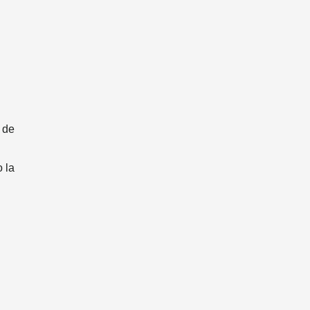
a de
 la