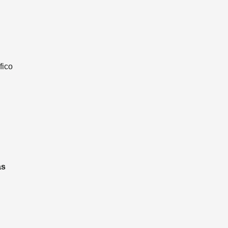
fico
as