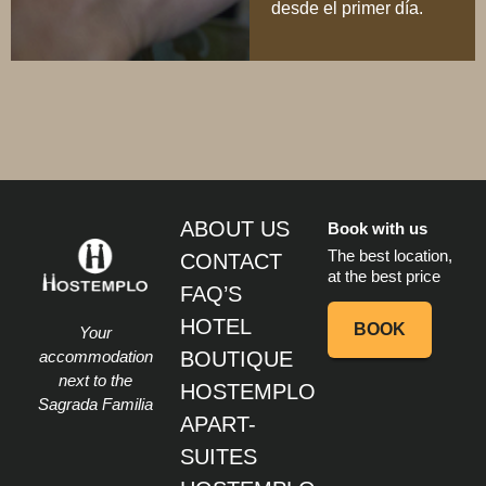
desde el primer día.
ABOUT US
Book with us
The best location,
CONTACT
at the best price
FAQ’S
HOTEL
BOOK
Your
accommodation
BOUTIQUE
next to the
HOSTEMPLO
Sagrada Familia
APART-
SUITES