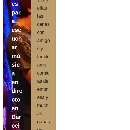
es
ellas
par
las
a
cenas
esc
con
uch
amigo
ar
s y
mú
famili
sic
ares,
a
comid
as de
en
empr
dire
esa y
cto
much
en
as
Bar
ganas
cel
de…