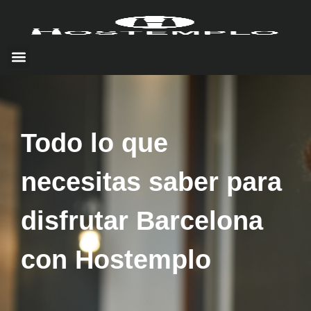
Todo lo que
necesitas saber para
disfrutar Barcelona
con Hostemplo