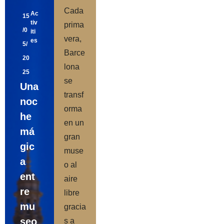
Cada
Ac
15
tiv
prima
/0
iti
vera,
es
5/
Barce
20
lona
25
se
Una
transf
noc
orma
he
en un
má
gran
gic
muse
a
o al
ent
aire
re
libre
mu
gracia
seo
s a