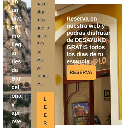
en
hacer
un
algo
día:
Reserva en
más
nuestra web y
có
que lo
podrás disfrutar
mo
típico
de DESAYUNO
lleg
? O
GRATIS todos
tal
ar
los días de tu
vez
des
estancia.
ya
de
RESERVA
conoc
Bar
es…
cel
ona
L
y
E
apr
E
ove
R