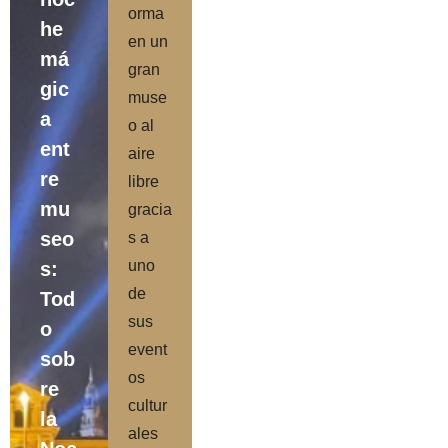
orma
he
en un
má
gran
gic
muse
a
o al
ent
aire
re
libre
mu
gracia
seo
s a
uno
s:
de
Tod
sus
o
event
sob
os
re
cultur
la
ales