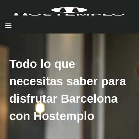
Todo lo que
necesitas saber para
disfrutar Barcelona
con Hostemplo